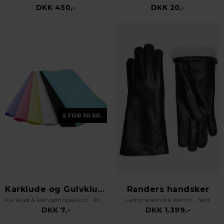
DKK 450,-
DKK 20,-
5 FOR 30 KR.
Karklude og Gulvklude
Randers handsker
Karklud & Rengøringsklud - Pro Kvalitet - Valgfri Farve
Lammeskind & Kanin - Sort
DKK 7,-
DKK 1.399,-