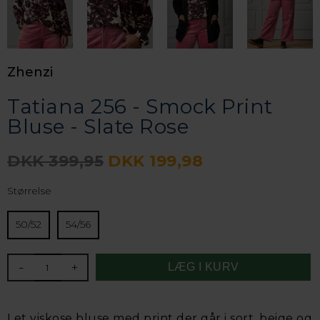
Zhenzi
Tatiana 256 - Smock Print
Bluse - Slate Rose
DKK 399,95
DKK 199,98
Størrelse
50/52
54/56
-
+
Let viskose bluse med print der går i sort, beige og