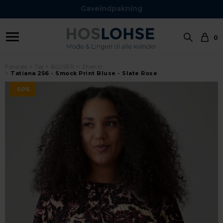
Gaveindpakning
0
Forside
Tøj
BLUSER
Zhenzi
Tatiana 256 - Smock Print Bluse - Slate Rose
-50%