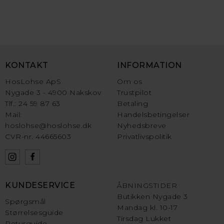
KONTAKT
INFORMATION
HosLohse ApS
Om os
Nygade 3 - 4900 Nakskov
Trustpilot
Tlf.: 24 59 87 63
Betaling
Mail:
Handelsbetingelser
hoslohse@hoslohse.dk
Nyhedsbreve
CVR-nr. 44665603
Privatlivspolitik
KUNDESERVICE
ÅBNINGSTIDER
Butikken Nygade 3
Spørgsmål
Mandag kl. 10-17
Størrelsesguide
Tirsdag Lukket
Returguide