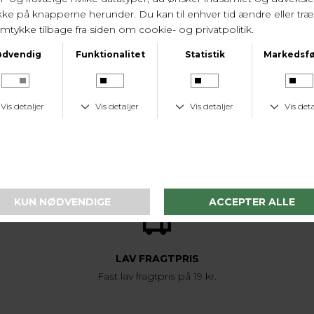
LEVERINGSTID
1-2 hverdage
KUNDESERVICE
Tlf. 24 59 87 63
LAV FRAGTPRIS
Fast lav fragtpris på 19 kr.