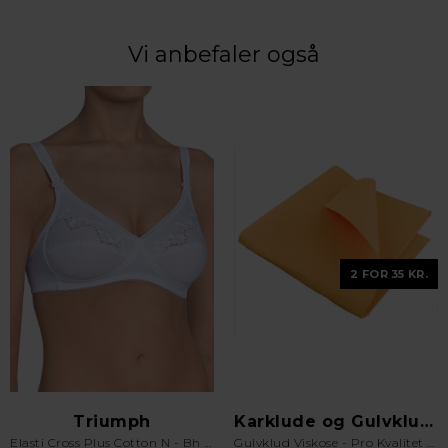
Vi anbefaler også
2 FOR 35 KR.
Triumph
Karklude og Gulvklude
Elasti Cross Plus Cotton N - Bh uden bøjle - Hvid
Gulvklud Viskose - Pro Kvalitet - Orange