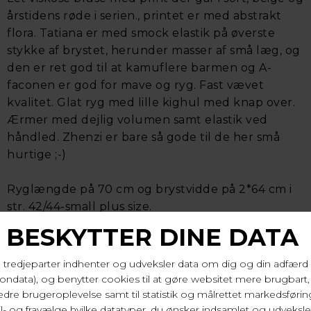
årstidens røde i serien., printet er med abstrakt
flora. Tatiana er med smock elastik på øverste
stykke af brystet, herunder masser af små læg, og
den er ret god til at kamuflere barmen og A-
faconen er god for mave og ryg. Fast vævet
kvalitet. Glat ryg med lille kighul med knap over.
Ærmer med dejlig volumen samt elastik ved
håndled. Zhenzi er bare så gode til de her små
hurtige ;-)
Ryglængde på 70 cm og brystvidde på 2*64 cm i
str. 42/44-small plus size.
100% viskose. Vask 30 gr.
Varenr. 2808256 3811