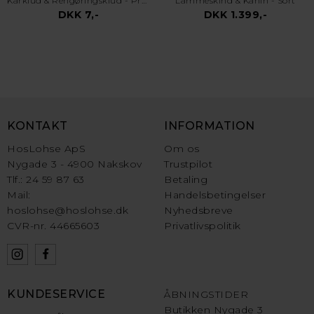
Karklud & Rengøringsklud - Pro Kvalitet - Valgfri Farve
Lammeskind & Kanin - Sort
DKK 7,-
DKK 1.399,-
KONTAKT
INFORMATION
HosLohse ApS
Om os
Nygade 3 - 4900 Nakskov
Trustpilot
Tlf.: 24 59 87 63
Betaling
Mail:
Handelsbetingelser
hoslohse@hoslohse.dk
Nyhedsbreve
CVR-nr. 44665603
Privatlivspolitik
KUNDESERVICE
ÅBNINGSTIDER
Butikken Nygade 3