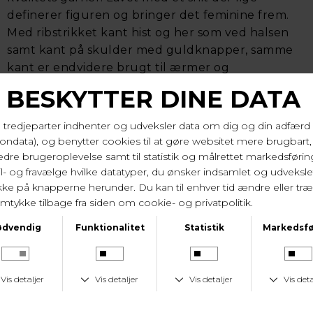
definerer figuren og bringer det feminine frem.
Med ribstrikket kant hist og her som ved halsen
samt kant på skulder med guldknapper, samme
kant er endvidere brugt til ærmer og
pyntelommer der også har guldknapper, og igen
nederst. Den er blød, meget endda fordi den er
lavet i en kvalitets viskose der holder farve, facon
samt er krølfri. Lidt unik fordi Jacquard
strikkemaskiner er noget kun de største brands
har, de er meget kostbare og kompliceret. Den
slutter over knæ. Stilfuld ikke ;-)
Længde på 99 cm og brystvidde på 2*56 cm i str.
42/large.
62% viskose, 38% polyester. Vask 30 gr.
Varenr. 480044-35714 9179