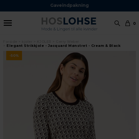
Hurtig Levering 1-2 hverdage
Gaveindpakning
0
Forside
kjoler
KJOLER
Gerry Weber
Elegant Strikkjole - Jacquard Mønstret - Cream & Black
-50%