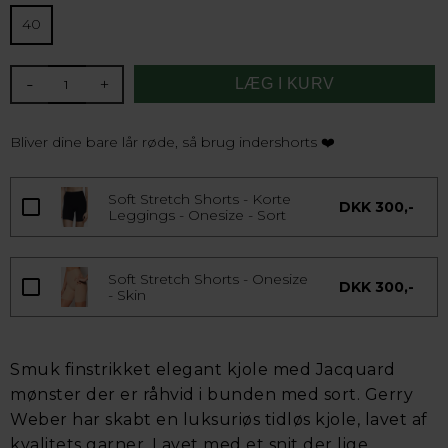
40
-
+
Bliver dine bare lår røde, så brug indershorts ❤️
Soft Stretch Shorts - Korte
DKK 300,-
Leggings - Onesize - Sort
Soft Stretch Shorts - Onesize
DKK 300,-
- Skin
Smuk finstrikket elegant kjole med Jacquard
mønster der er råhvid i bunden med sort. Gerry
Weber har skabt en luksuriøs tidløs kjole, lavet af
kvalitets garner. Lavet med et snit der lige