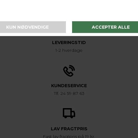
LEVERINGSTID
1-2 hverdage
KUNDESERVICE
Tlf. 24 59 87 63
LAV FRAGTPRIS
Fast lav fragtpris på 19 kr.