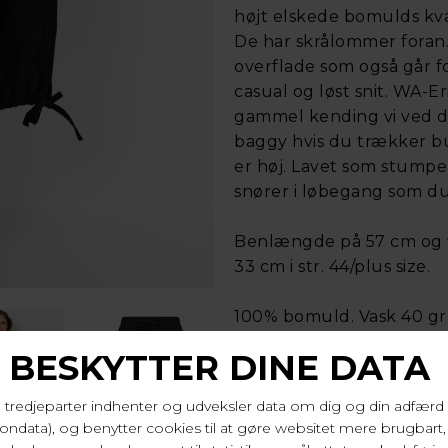
højt elskede bomulds kval
De har skrålommer foran.
overflade som også går f
casual og løst snit. WA-Er
gammel kending vi ved der
baggy hvis du trækker buk
er høj. Lavet som stump
snører i løbegang som du 
Benlængde på 57 cm og v
33 cm i str. 44/plus size.
100% bomuld. Vask 40 gr
Varenr. W10626 9999