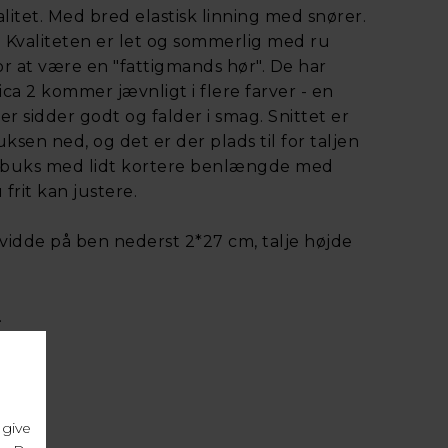
itet. Med bred elastisk linning med snører.
 Kvaliteten er let og sommerlig med ru
or at være en "fattigmands hør". De har
ica 2 kommer jævnligt i flere farver - en
 sidder godt og falder i smag. Snittet er
sen ned, og det er der plads til for taljen
ebuks med lidt kortere benlængde med
frit kan justere.
idde på ben nederst 2*27 cm, talje højde
.