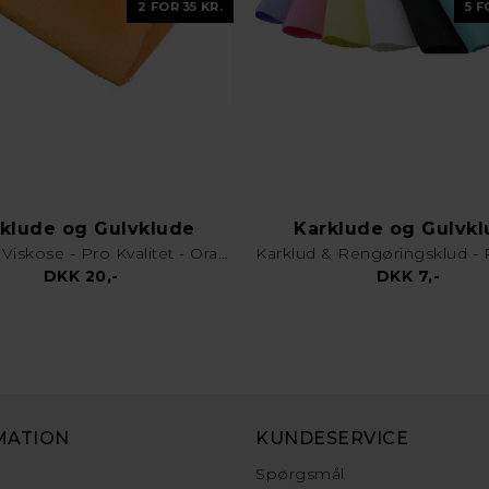
2 FOR 35 KR.
5 F
klude og Gulvklude
Karklude og Gulvk
Gulvklud Viskose - Pro Kvalitet - Orange
DKK 20,-
DKK 7,-
MATION
KUNDESERVICE
Spørgsmål