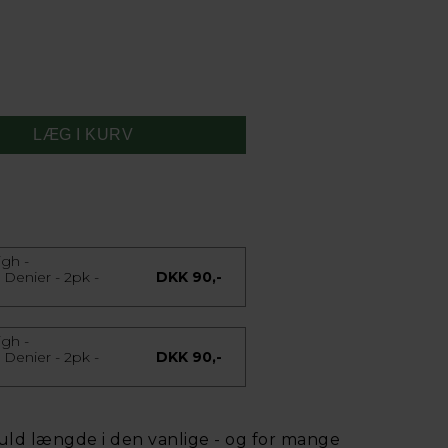
gh -
Denier - 2pk -
DKK 90,-
gh -
Denier - 2pk -
DKK 90,-
uld længde i den vanlige - og for mange