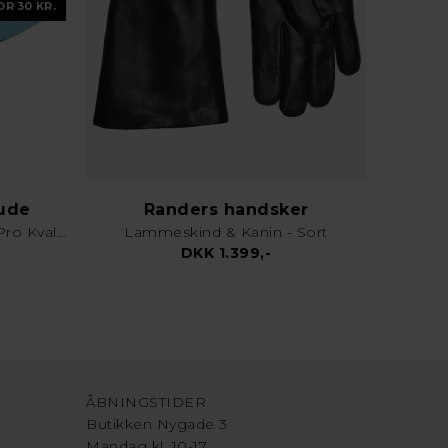
OR 30 KR.
lude
Randers handsker
Karklud & Rengøringsklud - Pro Kvalitet - Valgfri Farve
Lammeskind & Kanin - Sort
DKK 1.399,-
ÅBNINGSTIDER
Butikken Nygade 3
Mandag kl. 10-17