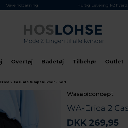
Gaveindpakning
Hurtig Levering 1-2 hver
j
Overtøj
Badetøj
Tilbehør
Outlet
rica 2 Casual Stumpebukser - Sort
Wasabiconcept
WA-Erica 2 Ca
DKK 269,95