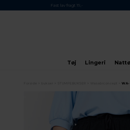
Fast lav fragt 19,-
Tøj
Lingeri
Nattø
Forside
bukser
STUMPEBUKSER
Wasabiconcept
WA-E