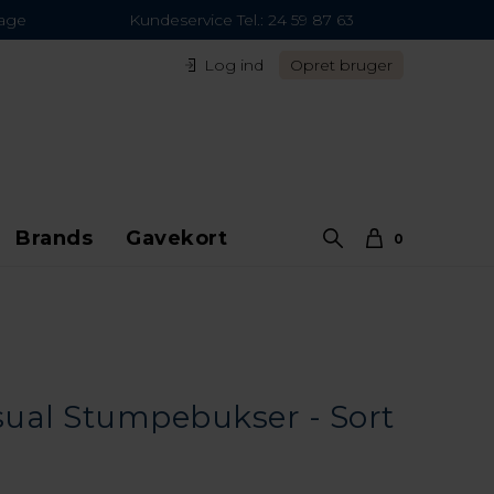
dage
Kundeservice Tel.: 24 59 87 63
Log ind
Opret bruger
Brands
Gavekort
0
sual Stumpebukser - Sort