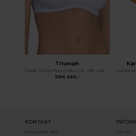
Triumph
Kar
Elasti Cross Plus Cotton N - Bh uden bøjle - Hvid
DKK 450,-
KONTAKT
INFOR
HosLohse ApS
Om os