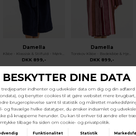
Damella
Damella
Kåbe - Klassisk & Stilfuld - Mørkeblå
Torekov Kåbe - Badekåbe & Hjemmekåbe - Pink
DKK 899,-
DKK 899,-