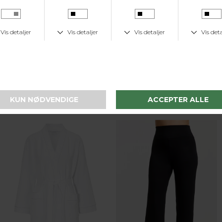
Damella
Damella
Frotte Kåbe - Rosa
Wellness Kåbe - Let kvalitet - Rosa
DKK 799,-
DKK 599,-