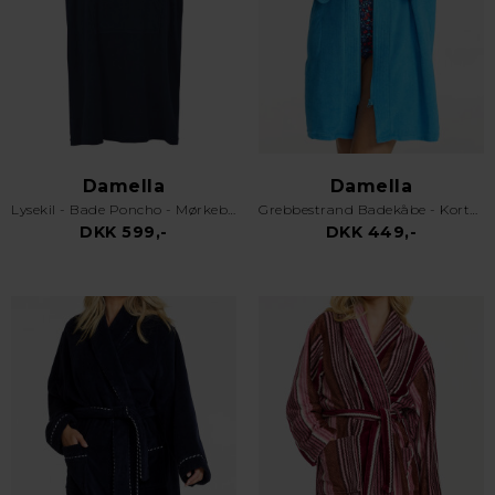
Damella
Damella
Lysekil - Bade Poncho - Mørkeblå
Grebbestrand Badekåbe - Kortærmet - Turkis
DKK 599,-
DKK 449,-