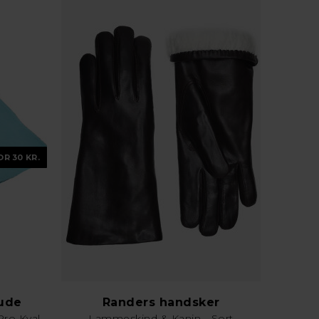
OR 30 KR.
lude
Randers handsker
Karklud & Rengøringsklud - Pro Kvalitet - Valgfri Farve
Lammeskind & Kanin - Sort