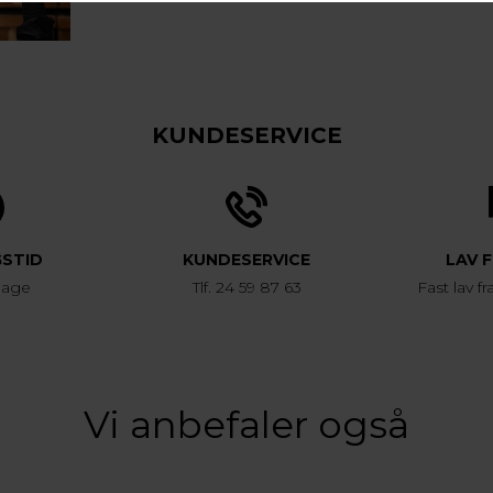
KUNDESERVICE
GSTID
KUNDESERVICE
LAV 
dage
Tlf. 24 59 87 63
Fast lav fr
Vi anbefaler også