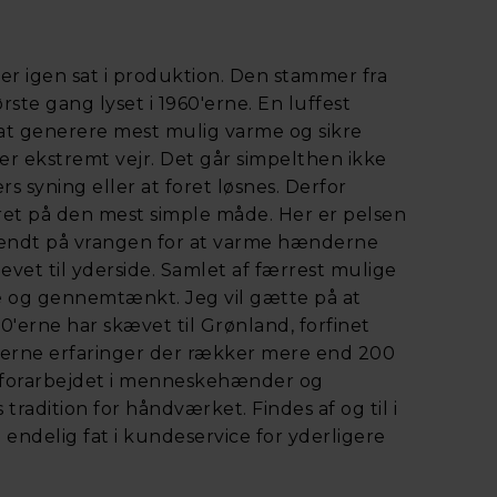
 her igen sat i produktion. Den stammer fra
ørste gang lyset i 1960'erne. En luffest
t generere mest mulig varme og sikre
er ekstremt vejr. Det går simpelthen ikke
rs syning eller at foret løsnes. Derfor
ret på den mest simple måde. Her er pelsen
 vendt på vrangen for at varme hænderne
vet til yderside. Samlet af færrest mulige
 og gennemtænkt. Jeg vil gætte på at
0'erne har skævet til Grønland, forfinet
erne erfaringer der rækker mere end 200
 forarbejdet i menneskehænder og
radition for håndværket. Findes af og til i
 endelig fat i kundeservice for yderligere