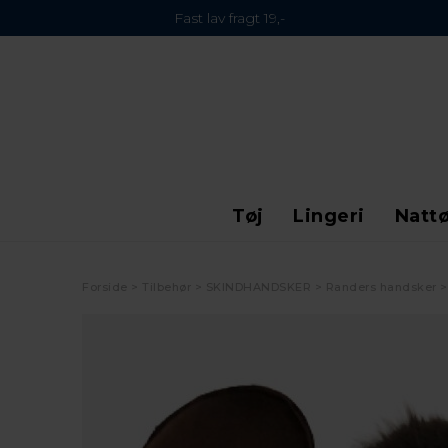
Fast lav fragt 19,-
Tøj
Lingeri
Nattø
Forside
Tilbehør
SKINDHANDSKER
Randers handsker