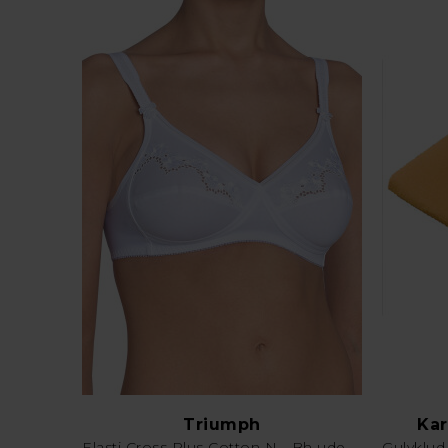
Triumph
Kar
Elasti Cross Plus Cotton N - Bh uden bøjle - Hvid