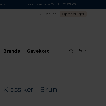
dage
Kundeservice Tel.: 24 59 87 63
Log ind
Opret bruger
Brands
Gavekort
0
- Klassiker - Brun