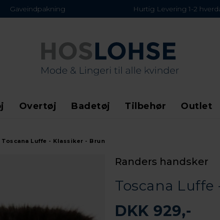
Gaveindpakning
Hurtig Levering 1-2 hver
j
Overtøj
Badetøj
Tilbehør
Outlet
Toscana Luffe - Klassiker - Brun
Randers handsker
Toscana Luffe 
DKK 929,-