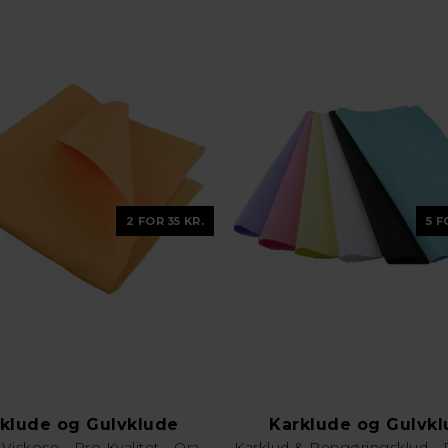
2 FOR 35 KR.
5 F
klude og Gulvklude
Karklude og Gulvk
Gulvklud Viskose - Pro Kvalitet - Orange