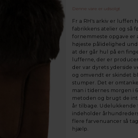
Denne vare er udsolgt
Fr a RH's arkiv er luffen
fabrikkens atelier og så f
fornemmeste opgave er a
højeste pålidelighed und
at der går hul på en finge
lufferne, der er produce
der var dyrets yderside
og omvendt er skindet ble
stumper. Det er omtanke
man i tidernes morgen i 6
metoden og brugt de int
år tilbage. Udelukkende
indeholder århundreders t
flere farvenuancer så tag
hjælp.