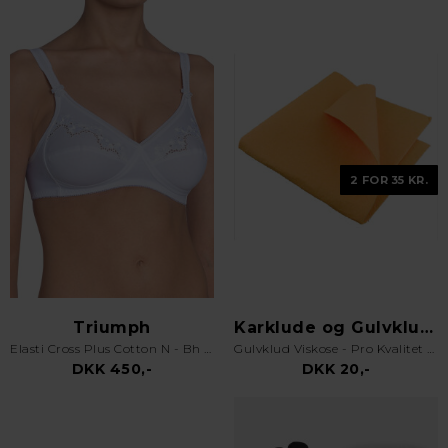
2 FOR 35 KR.
Triumph
Karklude og Gulvklude
Elasti Cross Plus Cotton N - Bh uden bøjle - Hvid
Gulvklud Viskose - Pro Kvalitet - Orange
DKK 450,-
DKK 20,-