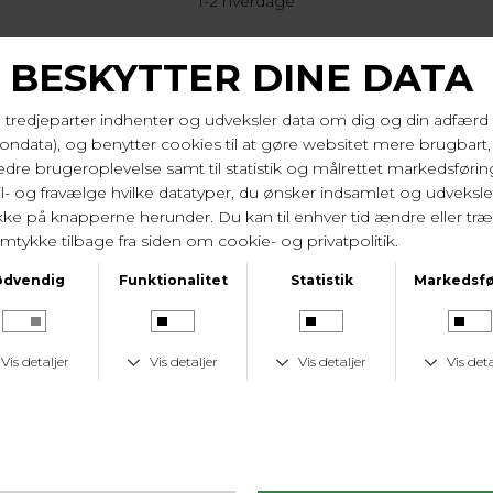
1-2 hverdage
KUNDESERVICE
Tlf. 24 59 87 63
LAV FRAGTPRIS
Fast lav fragtpris på 19 kr.
I samme serie
-50%