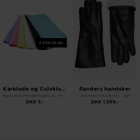
5 FOR 30 KR.
Karklude og Gulvklude
Randers handsker
Karklud & Rengøringsklud - Pro Kvalitet - Valgfri Farve
Lammeskind & Kanin - Sort
DKK 7,-
DKK 1.399,-