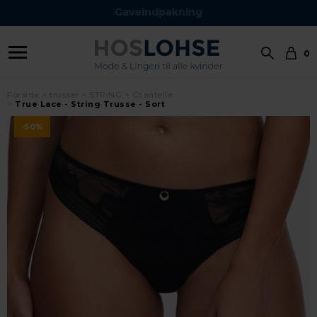
Gaveindpakning
0
Forside
trusser
STRING
Chantelle
True Lace - String Trusse - Sort
-50%