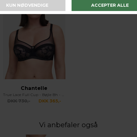
Chantelle
True Lace Full Cup - Bøjle Bh - Sort
DKK 730,-
DKK 365,-
Vi anbefaler også