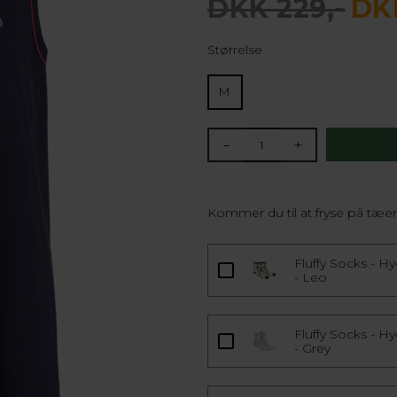
DKK 229,-
DKK
Størrelse
M
-
+
Kommer du til at fryse på tæe
Fluffy Socks - H
- Leo
Fluffy Socks - H
- Grey