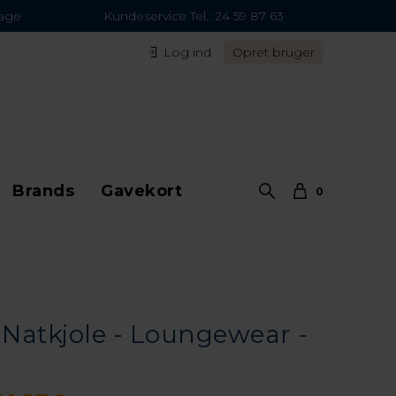
dage
Kundeservice Tel.: 24 59 87 63
Log ind
Opret bruger
Brands
Gavekort
0
Natkjole - Loungewear -