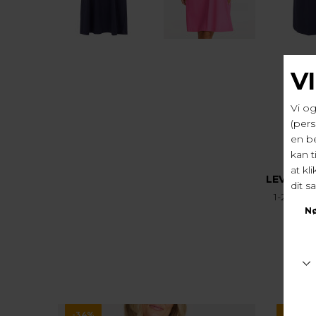
LEVERIN
1-2 hver
-34%
-34%