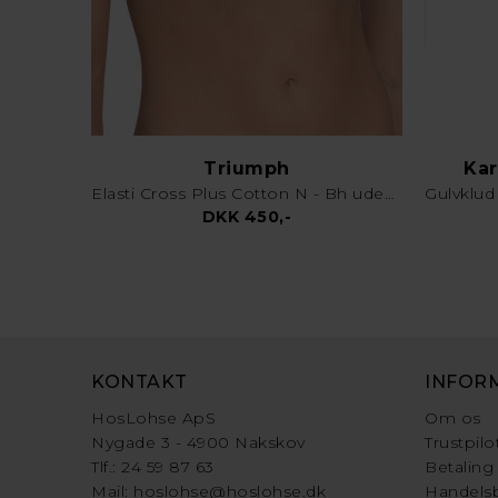
Triumph
Kar
Elasti Cross Plus Cotton N - Bh uden bøjle - Hvid
DKK 450,-
KONTAKT
INFOR
HosLohse ApS
Om os
Nygade 3 - 4900 Nakskov
Trustpilo
Tlf.: 24 59 87 63
Betaling
Mail:
hoslohse@hoslohse.dk
Handelsb