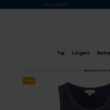
Fast lav fragt 19,-
Tøj
Lingeri
Nattø
Forside
nattøj
NATKJOLER
Damella
Ærmeløs Print N
-34%