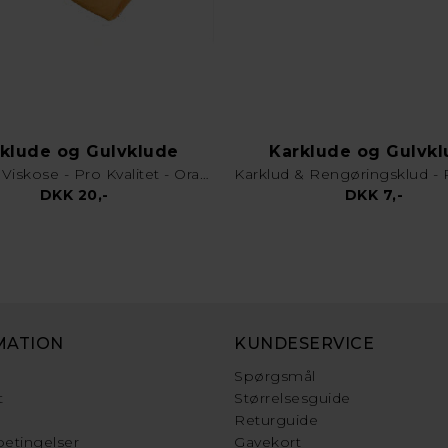
klude og Gulvklude
Karklude og Gulvk
Gulvklud Viskose - Pro Kvalitet - Orange
DKK 20,-
DKK 7,-
MATION
KUNDESERVICE
Spørgsmål
t
Størrelsesguide
Returguide
etingelser
Gavekort