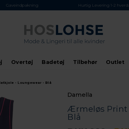
Gaveindpakning
Hurtig Levering 1-2 hver
j
Overtøj
Badetøj
Tilbehør
Outlet
atkjole - Loungewear - Blå
Damella
Ærmeløs Print 
Blå