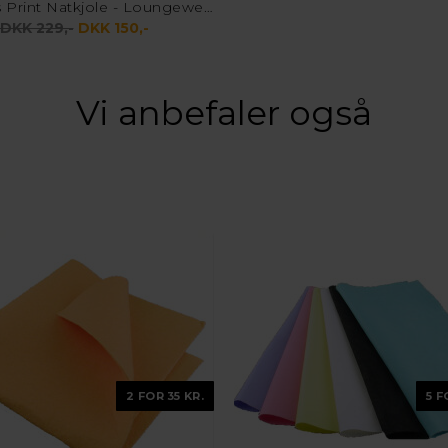
Ærmeløs Print Natkjole - Loungewear - Hvid
DKK 229,-
DKK 150,-
Vi anbefaler også
2 FOR 35 KR.
5 F