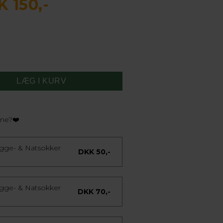
 150,-
rne?❤️
ygge- & Natsokker
DKK 50,-
ygge- & Natsokker
DKK 70,-