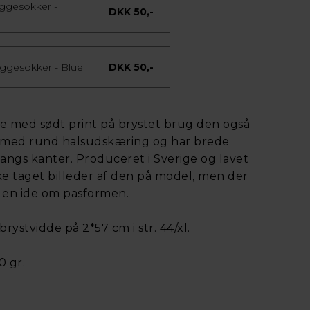
yggesokker -
DKK 50,-
ggesokker - Blue
DKK 50,-
e med sødt print på brystet brug den også
er med rund halsudskæring og har brede
 langs kanter. Produceret i Sverige og lavet
ke taget billeder af den på model, men der
du en ide om pasformen.
ystvidde på 2*57 cm i str. 44/xl.
0 gr.