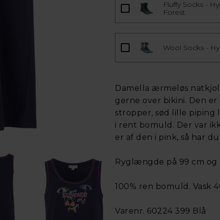
Fluffy Socks - H
Forest
Wool Socks - Hy
Damella ærmeløs natkjol
gerne over bikini. Den 
stropper, sød lille piping
i rent bomuld. Der var ik
er af den i pink, så har 
Ryglængde på 99 cm og br
100% ren bomuld. Vask 4
Varenr. 60224 399 Blå