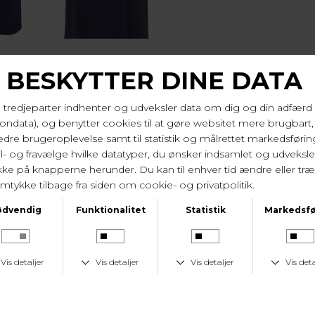
KUNDESERVICE
GSTID
KUNDESERVICE
LAV 
dage
Tlf. 24 59 87 63
Fast lav fr
I samme serie