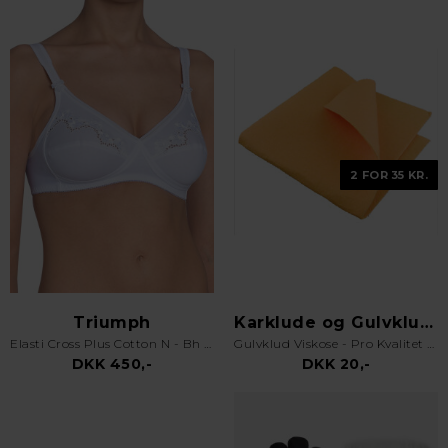
2 FOR 35 KR.
Triumph
Karklude og Gulvklude
Elasti Cross Plus Cotton N - Bh uden bøjle - Hvid
Gulvklud Viskose - Pro Kvalitet - Orange
DKK 450,-
DKK 20,-