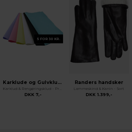
5 FOR 30 KR.
Karklude og Gulvklude
Randers handsker
Karklud & Rengøringsklud - Pro Kvalitet - Valgfri Farve
Lammeskind & Kanin - Sort
DKK 7,-
DKK 1.399,-