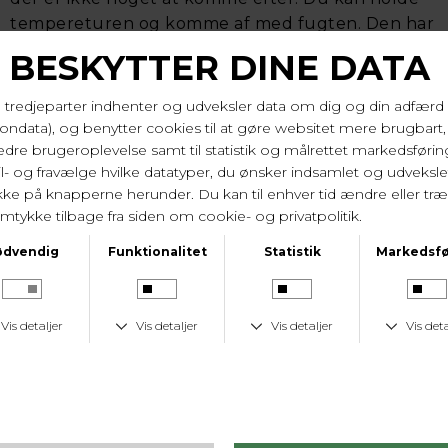
tempereturen og komme af med fugten. Den har
rund halsudskæring med kontrast piping på
kanten i halsen samt som afslutning på de lange
ærmer. Med all-over floral tema i printet. God
længde der går til midt skinneben.
Længde på 125 cm og brystvidde på 2*60 cm i str.
44/xl.
50% bomuld, 50% Modal. Vask 30 gr.
Varenr. 60262 132
LEVERINGSTID