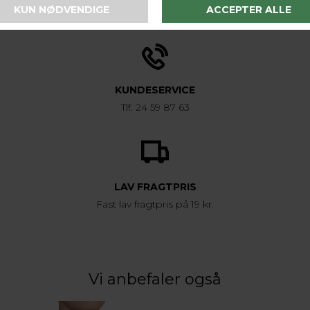
1-2 hverdage
KUNDESERVICE
Tlf. 24 59 87 63
LAV FRAGTPRIS
Fast lav fragtpris på 19 kr.
Vi anbefaler også