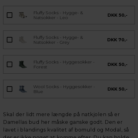
Fluffy Socks - Hygge- &
DKK 50,-
Natsokker - Leo
Fluffy Socks - Hygge- &
DKK 70,-
Natsokker - Grey
Fluffy Socks - Hyggesokker -
DKK 50,-
Forest
Wool Socks - Hyggesokker -
DKK 50,-
Blue
Skal der lidt mere længde på natkjolen så er
Damellas bud her måske ganske godt. Den er
lavet i blandings kvalitet af bomuld og Modal, så
der er ikke noget at komme efter. Du kan holde